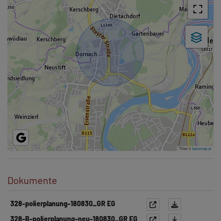
Tiles ©
basemap.at
Dokumente
328-polierplanung-180830_GR EG
328-B-polierplanung-neu-180830_GR EG