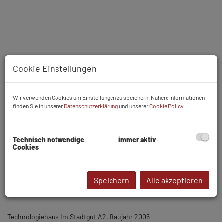
Cookie Einstellungen
Wir verwenden Cookies um Einstellungen zu speichern. Nähere Informationen
finden Sie in unserer
Datenschutzerklärung
und unserer
Cookie Policy
.
Technisch notwendige
immer aktiv
Beschreibung
Cookies
PROVISIONSFREI
Speichern
Alle akzeptieren
Technologiehaus Im Stadtgut A2, Baujahr 2005